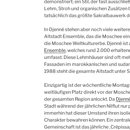
demonstriert; ein Stil, der fast ausschli
Lehm, Stroh und organischen Zusätzen b
tatsächlich das größte Sakralbauwerk d
In Djenné stehen aber noch viele weiter
Altstadt Ensemble, das die Moschee eins
die Moschee Weltkulturerbe. Djenné ist 
Ensemble
, welches rund 2.000 erhalten
umfasst. Diese Lehmhäuser sind oft meh
Fassaden im marokkanischen und sudano-
1988 steht die gesamte Altstadt unter 
Einzigartig ist der wöchentliche Monta
weitläufigen Platz direkt vor der Mosch
der gesamten Region anlockt. Da
Djenn
Stadt während der jährlichen Nilflut nur
immerhin hat dieser Umstand ihren isolie
Charakter bewahren können. Ein zentrales
Gemeinschaft ist das jährliche ‚Crépiss