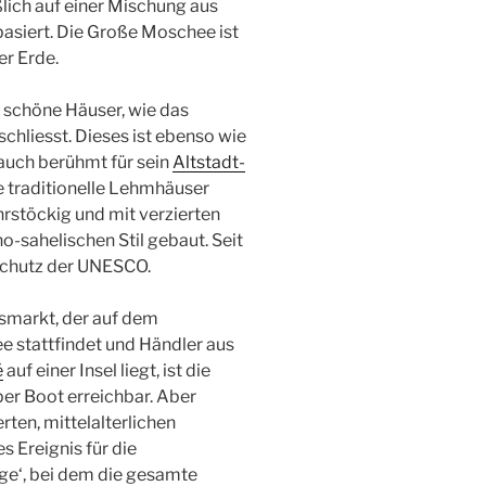
eßlich auf einer Mischung aus
asiert. Die Große Moschee ist
er Erde.
e schöne Häuser, wie das
chliesst. Dieses ist ebenso wie
auch berühmt für sein
Altstadt-
e traditionelle Lehmhäuser
rstöckig und mit verzierten
sahelischen Stil gebaut. Seit
Schutz der UNESCO.
gsmarkt, der auf dem
ee stattfindet und Händler aus
é
auf einer Insel liegt, ist die
 per Boot erreichbar. Aber
rten, mittelalterlichen
 Ereignis für die
age‘, bei dem die gesamte