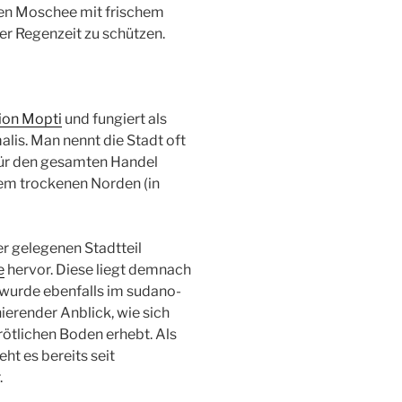
en Moschee mit frischem
r Regenzeit zu schützen.
ion Mopti
und fungiert als
is. Man nennt die Stadt oft
 für den gesamten Handel
em trockenen Norden (in
er gelegenen Stadtteil
e
hervor. Diese liegt demnach
d wurde ebenfalls im sudano-
inierender Anblick, wie sich
tlichen Boden erhebt. Als
ht es bereits seit
.