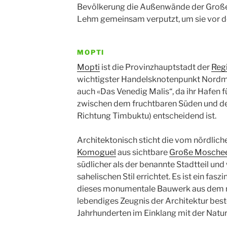
Bevölkerung die Außenwände der Groß
Lehm gemeinsam verputzt, um sie vor de
MOPTI
Mopti
ist die Provinzhauptstadt der
Reg
wichtigster Handelsknotenpunkt Nordmal
auch «Das Venedig Malis“, da ihr Hafen
zwischen dem fruchtbaren Süden und d
Richtung Timbuktu) entscheidend ist.
Architektonisch sticht die vom nördlich
Komoguel
aus sichtbare
Große Mosche
südlicher als der benannte Stadtteil un
sahelischen Stil errichtet. Es ist ein fasz
dieses monumentale Bauwerk aus dem rö
lebendiges Zeugnis der Architektur beste
Jahrhunderten im Einklang mit der Natur