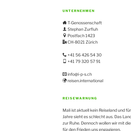
UNTERNEHMEN
T-Genossenschaft
Stephan Zurfluh
Postfach 1423
CH-8021 Zürich
+41 56 426 54 30
+41 79 320 57 91
info@i-p-s.ch
reisen.international
REISEWARNUNG
Mali ist aktuell kein Reiseland und fü
Jahre sieht es schlecht aus. Das La
zur Ruhe. Dennoch wollen wir mit di
für den Frieden uns engagieren.