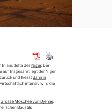
 Inlanddelta des
Niger
. Der
e auf. Insgesamt legt der Niger
zurück und fliesst
dann in
rtschaftlich intensiv wird die
e
Grosse Moschee von Djenné
,
helischen Baustils