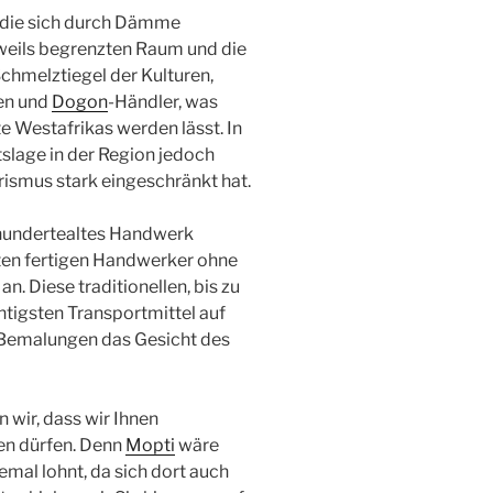
n, die sich durch Dämme
weils begrenzten Raum und die
Schmelztiegel der Kulturen,
en und
Dogon
-Händler, was
e Westafrikas werden lässt. In
tslage in der Region jedoch
rismus stark eingeschränkt hat.
hrhundertealtes Handwerk
tten fertigen Handwerker ohne
an. Diese traditionellen, bis zu
tigsten Transportmittel auf
 Bemalungen das Gesicht des
 wir, dass wir Ihnen
en dürfen. Denn
Mopti
wäre
emal lohnt, da sich dort auch