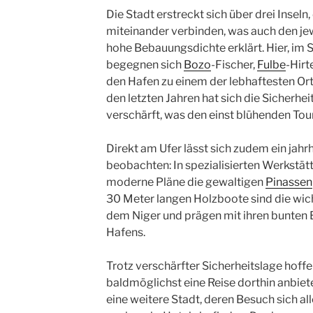
Die Stadt erstreckt sich über drei Insel
miteinander verbinden, was auch den je
hohe Bebauungsdichte erklärt. Hier, im 
begegnen sich
Bozo
-Fischer,
Fulbe
-Hirt
den Hafen zu einem der lebhaftesten Ort
den letzten Jahren hat sich die Sicherhei
verschärft, was den einst blühenden Tou
Direkt am Ufer lässt sich zudem ein ja
beobachten: In spezialisierten Werkstä
moderne Pläne die gewaltigen
Pinassen
30 Meter langen Holzboote sind die wich
dem Niger und prägen mit ihren bunten
Hafens.
Trotz verschärfter Sicherheitslage hoffen
baldmöglichst eine Reise dorthin anbiet
eine weitere Stadt, deren Besuch sich all