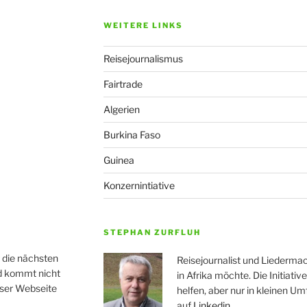
WEITERE LINKS
Reisejournalismus
Fairtrade
Algerien
Burkina Faso
Guinea
Konzernintiative
STEPHAN ZURFLUH
r die nächsten
Reisejournalist und Liedermac
nd kommt nicht
in Afrika möchte. Die Initiati
eser Webseite
helfen, aber nur in kleinen Um
auf
Linkedin