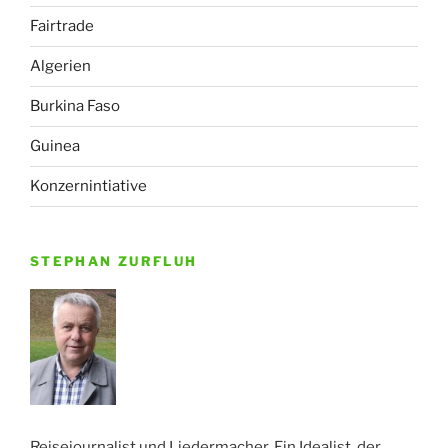
Fairtrade
Algerien
Burkina Faso
Guinea
Konzernintiative
STEPHAN ZURFLUH
Reisejournalist und Liedermacher. Ein Idealist, der