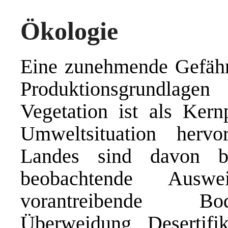
Ökologie
Eine zunehmende Gefährd
Produktionsgrundlag
Vegetation ist als Ker
Umweltsituation herv
Landes sind davon be
beobachtende Auswe
vorantreibende Bo
Überweidung, Desertifi