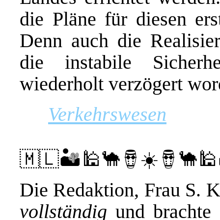
die Pläne für diesen er
Denn auch die Realisier
die instabile Sicher
wiederholt verzögert wor
Verkehrswesen
🇲🇱🏜️🕌🐪🪘☀️🪘🐪🕌
Die Redaktion, Frau S. Ke
vollständig
und brachte 