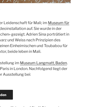
f
er Leidenschaft für Mali; im
Museum für
deoinstallation auf. Sie wurde in der
en» gezeigt. Adrien Sina porträtiert in
warz und Weiss nach Prinzipien des
r einen Einheimischen und Toubabou für
tor, beide leben in Mali.
stellung im
Museum Langmatt, Baden
.
n Paris in London. Nachfolgend liegt der
r Ausstellung bei:
aden