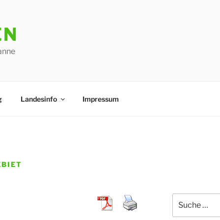
EN
anne
g
Landesinfo
Impressum
BIET
Suche
nach: