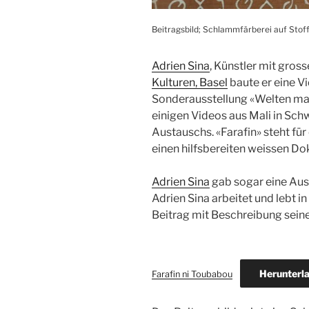
Beitragsbild; Schlammfärberei auf Stof
Adrien Sina
, Künstler mit gross
Kulturen, Basel
baute er eine Vi
Sonderausstellung «Welten mach
einigen Videos aus Mali in Sch
Austauschs. «Farafin» steht fü
einen hilfsbereiten weissen Dok
Adrien Sina
gab sogar eine Aus
Adrien Sina arbeitet und lebt i
Beitrag mit Beschreibung seine
Herunterl
Farafin ni Toubabou