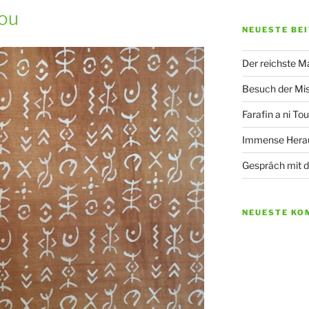
bou
NEUESTE BE
Der reichste Ma
Besuch der Mis
Farafin a ni T
Immense Herau
Gespräch mit 
NEUESTE KO