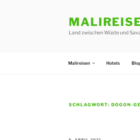
Zum
Inhalt
MALIREIS
springen
Land zwischen Wüste und Sav
Malireisen
Hotels
Blo
SCHLAGWORT:
DOGON-GE
VERÖFFENTLICHT
6. APRIL 2021