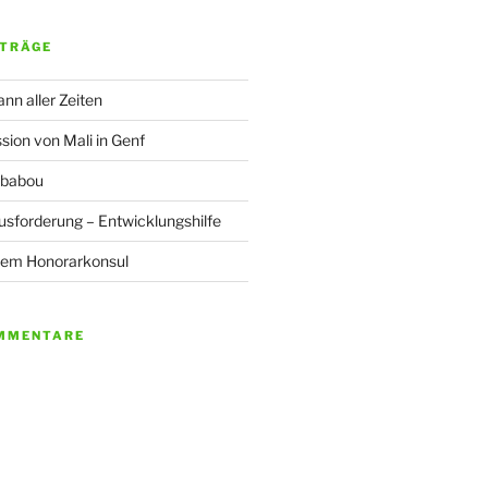
ITRÄGE
nn aller Zeiten
sion von Mali in Genf
oubabou
sforderung – Entwicklungshilfe
dem Honorarkonsul
MMENTARE