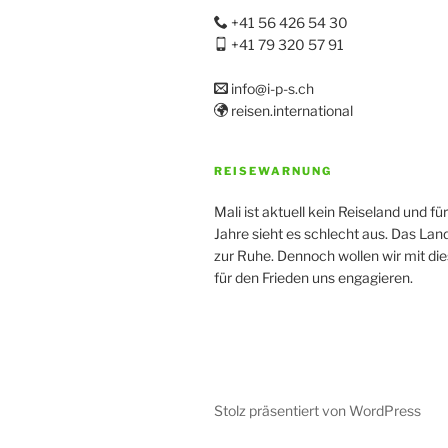
+41 56 426 54 30
+41 79 320 57 91
info@i-p-s.ch
reisen.international
REISEWARNUNG
Mali ist aktuell kein Reiseland und fü
Jahre sieht es schlecht aus. Das La
zur Ruhe. Dennoch wollen wir mit di
für den Frieden uns engagieren.
Stolz präsentiert von WordPress