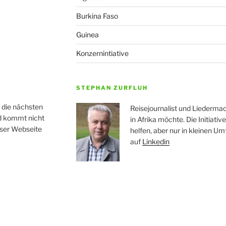
Burkina Faso
Guinea
Konzernintiative
STEPHAN ZURFLUH
r die nächsten
Reisejournalist und Liedermac
nd kommt nicht
in Afrika möchte. Die Initiati
eser Webseite
helfen, aber nur in kleinen Um
auf
Linkedin