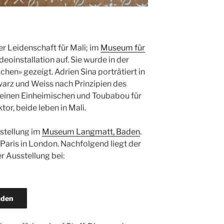
f
er Leidenschaft für Mali; im
Museum für
deoinstallation auf. Sie wurde in der
en» gezeigt. Adrien Sina porträtiert in
warz und Weiss nach Prinzipien des
r einen Einheimischen und Toubabou für
tor, beide leben in Mali.
stellung im
Museum Langmatt, Baden
.
n Paris in London. Nachfolgend liegt der
r Ausstellung bei:
aden