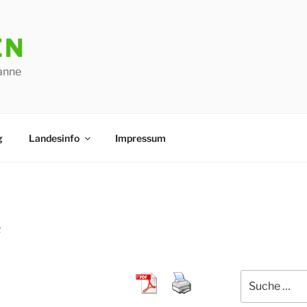
EN
anne
g
Landesinfo
Impressum
R
Suche
nach: