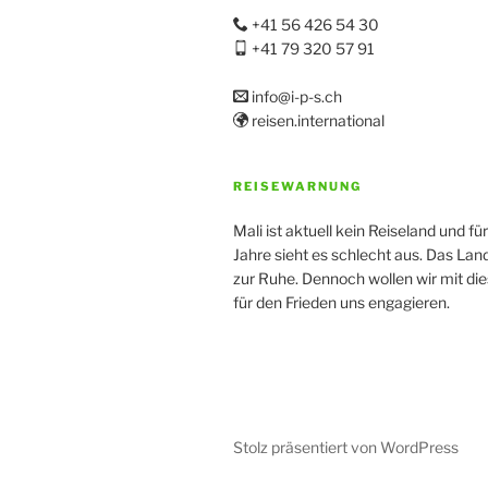
+41 56 426 54 30
+41 79 320 57 91
info@i-p-s.ch
reisen.international
REISEWARNUNG
Mali ist aktuell kein Reiseland und fü
Jahre sieht es schlecht aus. Das La
zur Ruhe. Dennoch wollen wir mit di
für den Frieden uns engagieren.
Stolz präsentiert von WordPress