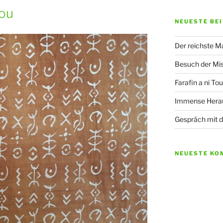
bou
NEUESTE BE
Der reichste Ma
Besuch der Mis
Farafin a ni T
Immense Herau
Gespräch mit 
NEUESTE KO