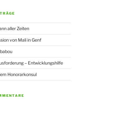
ITRÄGE
nn aller Zeiten
sion von Mali in Genf
oubabou
sforderung – Entwicklungshilfe
dem Honorarkonsul
MMENTARE