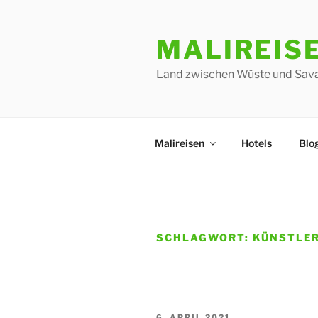
Zum
Inhalt
MALIREIS
springen
Land zwischen Wüste und Sav
Malireisen
Hotels
Blo
SCHLAGWORT:
KÜNSTLE
VERÖFFENTLICHT
6. APRIL 2021