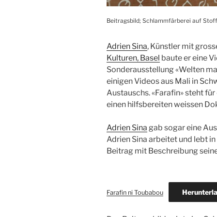
Beitragsbild; Schlammfärberei auf Stof
Adrien Sina
, Künstler mit gross
Kulturen, Basel
baute er eine Vi
Sonderausstellung «Welten mach
einigen Videos aus Mali in Sch
Austauschs. «Farafin» steht fü
einen hilfsbereiten weissen Dok
Adrien Sina
gab sogar eine Aus
Adrien Sina arbeitet und lebt i
Beitrag mit Beschreibung seine
Herunterl
Farafin ni Toubabou