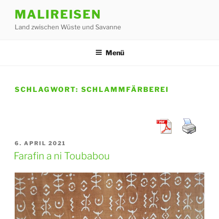
Zum
MALIREISEN
Inhalt
Land zwischen Wüste und Savanne
springen
Menü
SCHLAGWORT:
SCHLAMMFÄRBEREI
VERÖFFENTLICHT
6. APRIL 2021
AM
Farafin a ni Toubabou